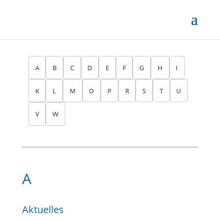
A
B
C
D
E
F
G
H
I
K
L
M
O
P
R
S
T
U
V
W
A
Aktuelles