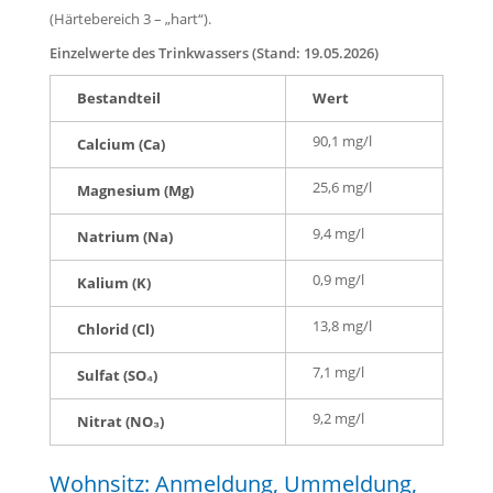
(Härtebereich 3 – „hart“).
Einzelwerte des Trinkwassers (Stand: 19.05.2026)
Bestandteil
Wert
90,1 mg/l
Calcium (Ca)
25,6 mg/l
Magnesium (Mg)
9,4 mg/l
Natrium (Na)
0,9 mg/l
Kalium (K)
13,8 mg/l
Chlorid (Cl)
7,1 mg/l
Sulfat (SO₄)
9,2 mg/l
Nitrat (NO₃)
Wohnsitz: Anmeldung, Ummeldung,