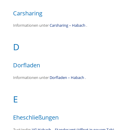
Carsharing
Informationen unter
Carsharing – Habach
.
D
Dorfladen
Informationen unter
Dorfladen – Habach
.
E
Eheschließungen
Zuständig:
VG Habach – Standesamt (öffnet in neuem Tab)