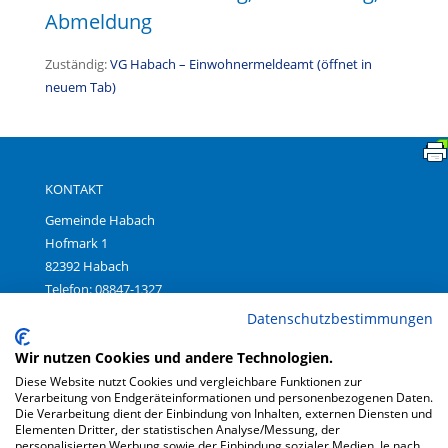
Abmeldung
Zuständig:
VG Habach – Einwohnermeldeamt (öffnet in
neuem Tab)
KONTAKT
Gemeinde Habach
Hofmark 1
82392 Habach
Telefon: 08847-1327
Fax: 08847-699380
Datenschutzbestimmungen
E-Mail:
gemeinde@habach.bayern.de
Wir nutzen Cookies und andere Technologien.
Diese Website nutzt Cookies und vergleichbare Funktionen zur
Verarbeitung von Endgeräteinformationen und personenbezogenen Daten.
Impressum
|
Die Verarbeitung dient der Einbindung von Inhalten, externen Diensten und
Datenschutz
|
Elementen Dritter, der statistischen Analyse/Messung, der
Barrierefreiheit
personalisierten Werbung sowie der Einbindung sozialer Medien. Je nach