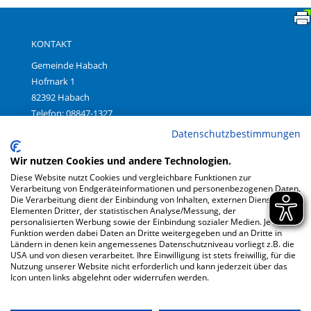
KONTAKT
Gemeinde Habach
Hofmark 1
82392 Habach
Telefon: 08847-1327
Fax: 08847-699380
Datenschutzbestimmungen
E-Mail:
gemeinde@habach.bayern.de
Wir nutzen Cookies und andere Technologien.
Diese Website nutzt Cookies und vergleichbare Funktionen zur
Verarbeitung von Endgeräteinformationen und personenbezogenen Daten.
Impressum
|
Die Verarbeitung dient der Einbindung von Inhalten, externen Diensten und
Datenschutz
|
Elementen Dritter, der statistischen Analyse/Messung, der
Barrierefreiheit
personalisierten Werbung sowie der Einbindung sozialer Medien. Je nach
Funktion werden dabei Daten an Dritte weitergegeben und an Dritte in
Ländern in denen kein angemessenes Datenschutzniveau vorliegt z.B. die
USA und von diesen verarbeitet. Ihre Einwilligung ist stets freiwillig, für die
Anreise
Nutzung unserer Website nicht erforderlich und kann jederzeit über das
Icon unten links abgelehnt oder widerrufen werden.