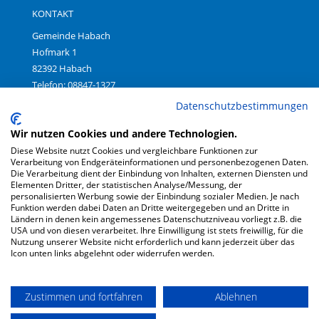
KONTAKT
Gemeinde Habach
Hofmark 1
82392 Habach
Telefon: 08847-1327
Fax: 08847-699380
Datenschutzbestimmungen
E-Mail:
gemeinde@habach.bayern.de
Wir nutzen Cookies und andere Technologien.
Diese Website nutzt Cookies und vergleichbare Funktionen zur
Verarbeitung von Endgeräteinformationen und personenbezogenen Daten.
Impressum
|
Die Verarbeitung dient der Einbindung von Inhalten, externen Diensten und
Datenschutz
|
Elementen Dritter, der statistischen Analyse/Messung, der
Barrierefreiheit
personalisierten Werbung sowie der Einbindung sozialer Medien. Je nach
Funktion werden dabei Daten an Dritte weitergegeben und an Dritte in
Ländern in denen kein angemessenes Datenschutzniveau vorliegt z.B. die
USA und von diesen verarbeitet. Ihre Einwilligung ist stets freiwillig, für die
Anreise
Nutzung unserer Website nicht erforderlich und kann jederzeit über das
Icon unten links abgelehnt oder widerrufen werden.
Zustimmen und fortfahren
Ablehnen