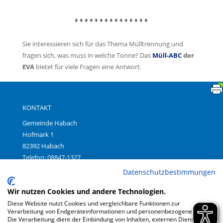
♦ ♦ ♦ ♦ ♦ ♦ ♦ ♦ ♦ ♦ ♦ ♦ ♦ ♦ ♦
Sie interessieren sich für das Thema Mülltrennung und
fragen sich, was muss in welche Tonne? Das
Müll-ABC
der
EVA
bietet für viele Fragen eine Antwort.
KONTAKT
Gemeinde Habach
Hofmark 1
82392 Habach
Telefon: 08847-1327
Fax: 08847-699380
Datenschutzbestimmungen
E-Mail:
gemeinde@habach.bayern.de
Wir nutzen Cookies und andere Technologien.
Diese Website nutzt Cookies und vergleichbare Funktionen zur
Verarbeitung von Endgeräteinformationen und personenbezogenen Daten.
Impressum
|
Die Verarbeitung dient der Einbindung von Inhalten, externen Diensten und